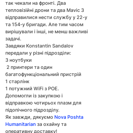
так чекали на фронті. Два 
тепловізійні дрони та два Mavic 3 
відправилися нести службу у 22-у 
та 154-у бригади. Але тим часом 
вирішували і інші, не менш важливі 
задачі.
Завдяки Konstantin Sandalov 
передали у різні підрозділи:
3 ноутбуки
 2 принтери та один 
багатофункціональний пристрій
1 старлінк
1 потужний WiFi з POE.
Допомогли із закупкою і 
відправкою чотирьох плазм для 
підопічного підрозділу.
Як завжди, дякуємо 
Nova Poshta 
Humanitarian
 за охайну та 
оперативну доставку!